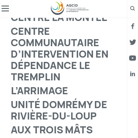
RÉGION :
BAS-SAINT-LAURENT
Af
CENTRE LA MONTÉE
CENTRE
FAC
COMMUNAUTAIRE
TWIT
D’INTERVENTION EN
DÉPENDANCE LE
YOUT
TREMPLIN
LINK
L’ARRIMAGE
UNITÉ DOMRÉMY DE
RIVIÈRE-DU-LOUP
AUX TROIS MÂTS